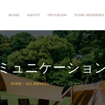
HOME
HOME
ABOUT
PROGRAM
TEAM MEMBERS
ABOUT
PROGRAM
TEAM MEMBERS
FAQ
CONTACT
ミュニケーショ
HOME
ALL SERVICES
...
コミュニケーション力